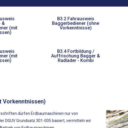
ausweis
B3.2 Fahrausweis
- &
Baggerbediener (ohne
ner (mit
Vorkenntnisse)
ssen)
ausweis
B3.4 Fortbildung /
ner (mit
Auffrischung Bagger &
ssen)
Radlader - Kombi
t Vorkenntnissen)
rschriften dürfen Erdbaumaschinen nur von
der DGUV Grundsatz 301-005 basiert, vermitteln wir
n Betrieb von Erdbaumaschinen.