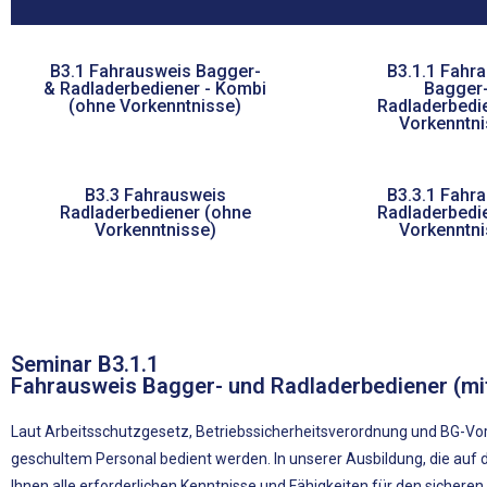
B3.1 Fahrausweis Bagger-
B3.1.1 Fahr
& Radladerbediener - Kombi
Bagger
(ohne Vorkenntnisse)
Radladerbedie
Vorkenntni
B3.3 Fahrausweis
B3.3.1 Fahr
Radladerbediener (ohne
Radladerbedie
Vorkenntnisse)
Vorkenntni
Seminar B3.1.1
Fahrausweis Bagger- und Radladerbediener (mi
Laut Arbeitsschutzgesetz, Betriebssicherheitsverordnung und BG-Vo
geschultem Personal bedient werden. In unserer Ausbildung, die auf 
Ihnen alle erforderlichen Kenntnisse und Fähigkeiten für den sichere